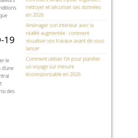
sateurs
nettoyer et sécuriser ses données
nditions
en 2026
ique
Aménager son intérieur avec la
réalité augmentée : comment
D-19
visualiser vos travaux avant de vous
lancer
Comment utiliser l’IA pour planifier
er le
un voyage sur mesure
s d’une
écoresponsable en 2026
tral
t
insi des