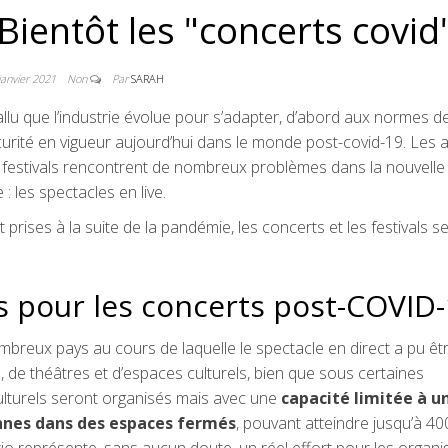
 Bientôt les "concerts covid"
janvier 2021
Non
Par
SARAH
llu que l’industrie évolue pour s’adapter, d’abord aux normes d
urité en vigueur aujourd’hui dans le monde post-covid-19. Les ac
e festivals rencontrent de nombreux problèmes dans la nouvelle
: les spectacles en live.
rises à la suite de la pandémie, les concerts et les festivals s
 pour les concerts post-COVID
breux pays au cours de laquelle le spectacle en direct a pu êt
s, de théâtres et d’espaces culturels, bien que sous certaines
ulturels seront organisés mais avec une
capacité limitée à un
nnes dans des espaces fermés
, pouvant atteindre jusqu’à 40