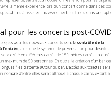
 représente, sans aucun doute, un réel effort pour les organi
de vivre la même expérience lors d’un concert donné dans des co
 spectateurs à assister aux événements culturels dans une opt
nal pour les concerts post-COVI
 projets pour les nouveaux concerts sont le
contrôle de la
 l’entrée
, ainsi que le système de pulvérisation pour désinfect
t sera divisé en différents carrés de 150 mètres carrés entouré
un maximum de 50 personnes. En outre, la création d’un bar cen
ongues files d’attente autour du bar. L’accès aux toilettes serai
in nombre d’entre elles serait attribué à chaque carré, évitant a