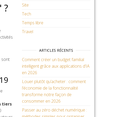
 ?
Site
Tech
Temps libre
e
Travel
tivités
ARTICLES RÉCENTS
e sont
Comment créer un budget familial
intelligent grâce aux applications d’IA
en 2026
-19
Louer plutôt qu’acheter : comment
l’économie de la fonctionnalité
re
transforme notre façon de
consommer en 2026
 tiers
Passer au zéro déchet numérique :
0
méthodes simples pour organiser,