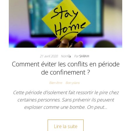
21 avril 2020
Non
Par
SARAH
Comment éviter les conflits en période
de confinement ?
Bien être
Bon plans
Cette période d’isolement fait ressortir le pire chez
certaines personnes. Sans prévenir ils peuvent
exploser comme une bombe. On peut…
Lire la suite