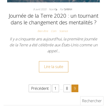
8 avril 2020
Non
Par
SARAH
Journée de la Terre 2020 : un tournant
dans le changement des mentalités ?
Bien être
Com
Science
Il y a cinquante ans aujourd’hui, la première Journée
de la Terre a été célébrée aux États-Unis comme un
appel…
Lire la suite
Pagination des publications
Précédent
1
…
8
9
Rechercher :