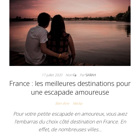
17 juillet 2020
Non
Par
SARAH
France : les meilleures destinations pour
une escapade amoureuse
Bien être
Media
Pour votre petite escapade en amoureux, vous avez
l’embarras du choix côté destination en France. En
effet, de nombreuses villes…