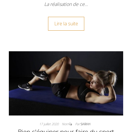
La réalisation de ce…
Lire la suite
17 juillet 2020
Non
Par
SARAH
Bien s'équiper pour faire du sport